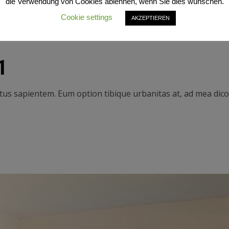
die Verwendung von Cookies ablehnen, wenn Sie dies wünschen.
Cookie settings
AKZEPTIEREN
1
batus sapientem. Eum option tibique urbanitas at, ad mea di