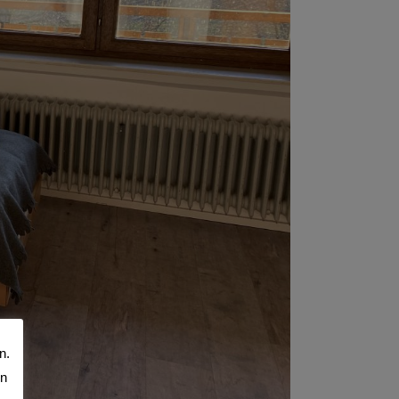
n.
en